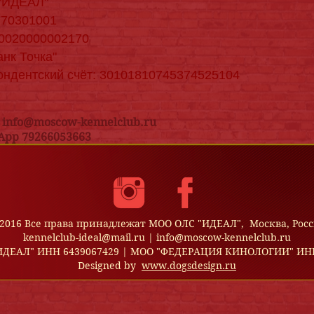
"ИДЕАЛ"
770301001
10020000002170
нк Точка"
ондентский счёт: 30101810745374525104
|
info@moscow-kennelclub.ru
App 79266053663
2016 Все права принадлежат МОО ОЛС "ИДЕАЛ", Москва, Рос
kennelclub-ideal@mail.ru |
info@moscow-kennelclub.ru
ИДЕАЛ" ИНН 6439067429 |
МОО "ФЕДЕРАЦИЯ КИНОЛОГИИ" ИНН
Designed by
www.dogsdesign.ru