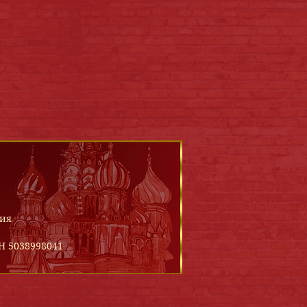
сия
 5038998041