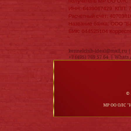
получатель МР ОО ОЛС 
ИНН: 6439067429 КПП: 
Расчётный счёт: 407038
Название банка: ООО "Ба
БИК: 044525104 Корресп
kennelclub-ideal@mail.ru 
+7 (495) 769 57 64 |
Whats 
© 
МР ОО ОЛС "