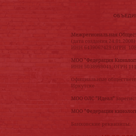
О НАС
ОБЪЕДИ
Межрегиональная Общест
(дата создания 24.01.2008)
ИНН 6439067429 ОГРН 10
МОО "Федерация Киноло
ИНН 5038998041, ОГРН 11
Официальные общественн
Иркутске
МОО ОЛС "Идеал"
зарегис
МОО "Федерация кинолог
Банковские реквизиты: