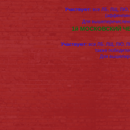
Участвуют:
все ЛБ, ЛЩ, ЛЮ, 
(аффенпинч
Для вышеперечисленн
1й МОСКОВСКИЙ ЧЕ
Участвуют:
все ЛБ, ЛЩ, ЛЮ, ЛВ
также победите
Для вышепере
Лаготто р