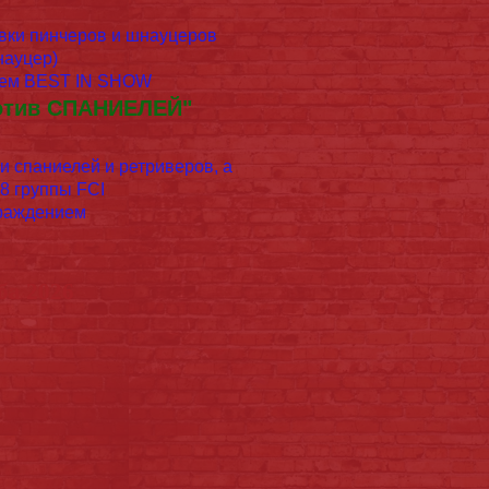
вки пинчеров и шнауцеров
шнауцер)
нием BEST IN SHOW
отив СПАНИЕЛЕЙ"
и спаниелей и ретриверов, а
8 группы FCI
граждением
ба 2026