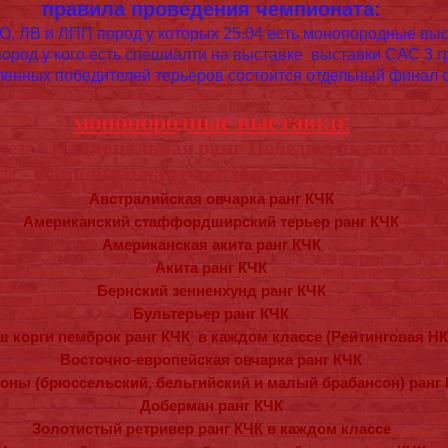
правила проведения чемпионата:
, ЛВ и ЛПП пород у которых 25.04 есть монопородные выст
ород у кого есть спешиалти на выставке выставки САС 3 г
енных победителей терьеров состоится отдельный финал 
монопородные выставки:
тезе -
Национальная ранг Победитель клуба 2
пс -
Национальная ранг Победитель клуба 202
Австралийская овчарка ранг КЧК
Американский стаффордширский терьер ранг КЧК
Американская акита ранг КЧК
Акита ранг КЧК
Бернский зенненхунд ранг КЧК
Бультерьер ранг КЧК
 корги пемброк ранг КЧК в каждом классе (Рейтинговая НК
Восточно-европейская овчарка ранг КЧК
ны (брюссельский, бельгийский и малый брабансон) ранг
Доберман ранг КЧК
Золотистый ретривер ранг КЧК в каждом классе