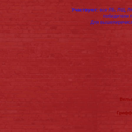
Участвуют:
все ЛБ, ЛЩ, ЛЮ
победители п
Для вышеперечисл
Маль
Мо
Вельш
Гриффо