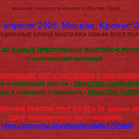
важное кинологическое событие года
6 апреля 2026, Москва, Крокус 
ИЦИОННЫЕ БРЕНД ВЫСТАВКИ СОБАК ВСЕХ ПО
 ИЗ САМЫХ ПРЕСТИЖНЫХ ВЫСТАВОК РОС
с многолетней историей
ФОРМАЦИЯ ДЛЯ УЧАСТНИКОВ С СОБАКАМИ
а и нумерация рингов -
https://ibb.co/HDsNyf
ода в павильон и паркинга -
https://ibb.co/M
ИСАНИЕ РАБОТЫ РИНГОВ 25 и 26 апреля 2
(дату переключаете там и смотрите)
https://zooportal.pro/show/shedule/17579645