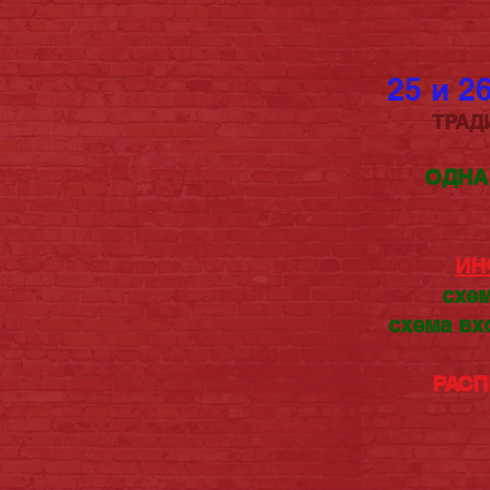
25 и 2
ТРАД
ОДНА
ИН
схем
схема вх
РАСП