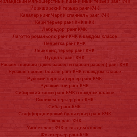
Ирландский мягкошерстный пшеничный терьер ранг КЧК​
Йоркширский терьер ранг КЧК
Кавалер кинг Чарли спаниель ранг КЧК
Керн терьер ранг КЧК в КК
Лабрадор ранг КЧК
Лаготто романьоло ранг КЧК в каждом классе
Левретка ранг КЧК
Лейкленд терьер ранг КЧК
Пудель ранг КЧК
Рассел терьеры (джек рассел и парсон рассел) ранг КЧК
Русская псовая борзая ранг КЧК в каждом классе
Русский черный терьер ранг КЧК
Русский той ранг КЧК
Сибирский хаски ранг КЧК в каждом классе
Силихем терьер ранг КЧК
Сиба ранг КЧК
Стаффордширский бультерьер ранг КЧК
Такса ранг КЧК
Уиппет ранг КЧК в каждом классе
Фокстерьер ранг КЧК