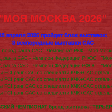
"МОЯ МОСКВА 2026"
25 апреля 2026 пройдет блок выставок:
3 всепородные выставки САС
х пород ранга САС - Чемпионат РКФ "Моя Москв
од ранга САС - Чемпион Федерации РФОС "Моя 
од ранга САС - Чемпион Федерации РФОС "Моя 
ы FCI ранг САС со спешиалти КЧК+САС отдель
ы FCI ранг САС со спешиалти КЧК+САС отдель
ы FCI ранг САС со спешиалти КЧК+САС отдель
ы FCI ранг САС со спешиалти КЧК+САС отдель
СКИЙ ЧЕМПИОНАТ бренд выставка "ТЕРЬЕ