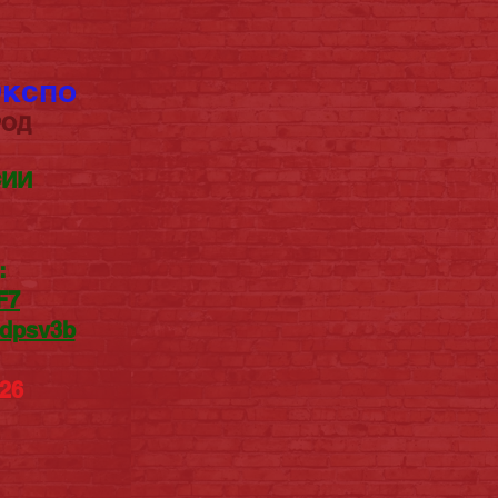
Экспо
РОД
СИИ
:
F7
Ddpsv3b
026