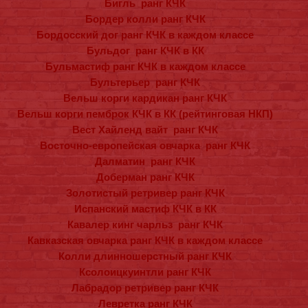
Бигль ранг КЧК
Бордер колли ранг КЧК
Бордосский дог ранг КЧК в каждом классе
Бульдог ранг КЧК в КК
Бульмастиф ранг КЧК в каждом классе
Бультерьер ранг КЧК
Вельш корги кардикан ранг КЧК
Вельш корги пемброк КЧК в КК (рейтинговая НКП)
Вест Хайленд вайт ранг КЧК
Восточно-европейская овчарка ранг КЧК
Далматин ранг КЧК
Доберман ранг КЧК
Золотистый ретривер ранг КЧК​​​​
Испанский мастиф КЧК в КК
Кавалер кинг чарльз ранг КЧК
Кавказская овчарка ранг КЧК в каждом классе
Колли длинношерстный ранг КЧК
Ксолоицкуинтли ранг КЧК
Лабрадор ретривер ранг КЧК
Левретка ранг КЧК