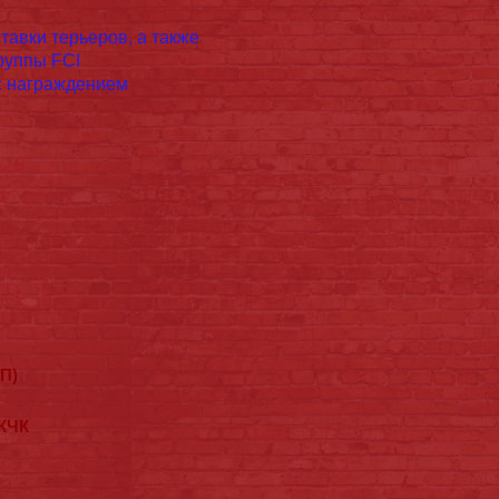
авки терьеров, а также
руппы FCI
с награждением
026
6
П)
 КЧК