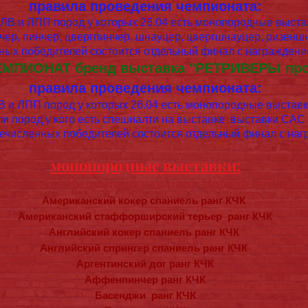
правила проведения чемпионата:
ЛВ и ЛПП пород у которых 26.04 есть монопородные выста
ер, пинчер, цвергпинчер, шнауцер, цвергшнауцер, ризен
ых победителей состоится отдельный финал с награжде
МПИОНАТ бренд выставка "РЕТРИВЕРЫ пр
правила проведения чемпионата:
 и ЛПП пород у которых 26.04 есть монопородные выставк
ли пород у кого есть спешиалти на выставке выставки САС 
численных победителей состоится отдельный финал с на
монопородные выставки:
оманьоло -
Национальная ранг Победитель клу
Американский кокер спаниель ранг КЧК
Американский стаффорширский терьер ранг КЧК
Английский кокер спаниель ранг КЧК
Английский спрингер спаниель ранг КЧК
Аргентинский дог ранг КЧК
Аффенпинчер ранг КЧК
Басенджи ранг КЧК