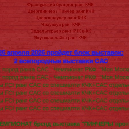
Французский бульдог ранг КЧК
Цвергпинчер / Пинчер ранг КЧК
Цвергшнауцер ранг КЧК
Чихуахуа ранг КЧК
Эрдельтерьер ранг КЧК в КК
Якутская лайка ранг КЧК
26 апреля 2026 пройдет блок выставок:
2 всепородные выставки САС
х пород ранга САС - Чемпионат РКФ "Моя Москв
х пород ранга САС - Чемпионат РКФ "Моя Москв
ы FCI ранг САС со спешиалти КЧК+САС отдель
ы FCI ранг САС со спешиалти КЧК+САС отдель
ы FCI ранг САС со спешиалти КЧК+САС отдель
ы FCI ранг САС со спешиалти КЧК+САС отдель
ЕМПИОНАТ бренд выставка "ПИНЧЕРЫ про